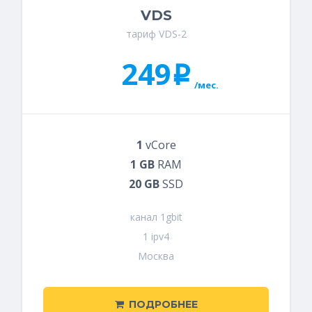
VDS
тариф VDS-2
249
i
/мес.
1
vCore
1 GB
RAM
20 GB
SSD
канал 1gbit
1 ipv4
Москва
ПОДРОБНЕЕ