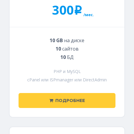
300
i
/мес.
10 GB
на диске
10
сайтов
10
БД
PHP и MySQL
cPanel или ISPmanager или DirectAdmin
ПОДРОБНЕЕ