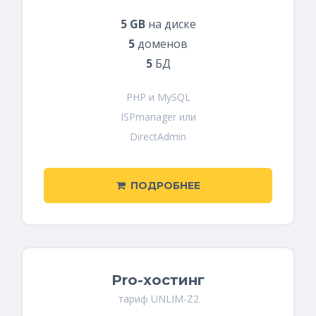
5 GB
на диске
5
доменов
5
БД
PHP и MySQL
ISPmanager или
DirectAdmin
ПОДРОБНЕЕ
Pro-хостинг
тариф UNLIM-Z2