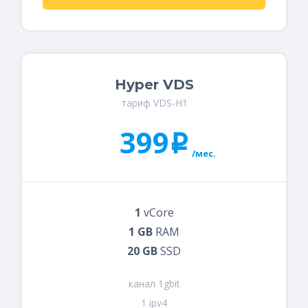
Hyper VDS
тариф VDS-H1
399
i
/мес.
1
vCore
1 GB
RAM
20 GB
SSD
канал 1gbit
1 ipv4